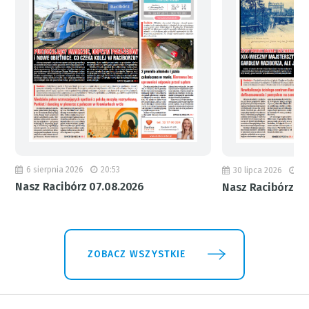
6 sierpnia 2026
20:53
30 lipca 2026
18
Nasz Racibórz 07.08.2026
Nasz Racibórz 31
ZOBACZ WSZYSTKIE