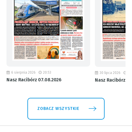
6 sierpnia 2026
20:53
30 lipca 2026
18
Nasz Racibórz 07.08.2026
Nasz Racibórz 31
ZOBACZ WSZYSTKIE