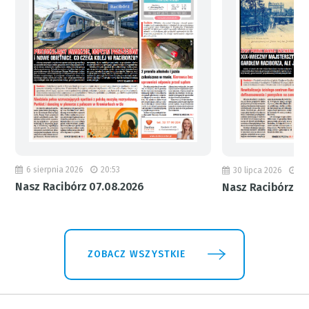
6 sierpnia 2026
20:53
30 lipca 2026
18
Nasz Racibórz 07.08.2026
Nasz Racibórz 31
ZOBACZ WSZYSTKIE