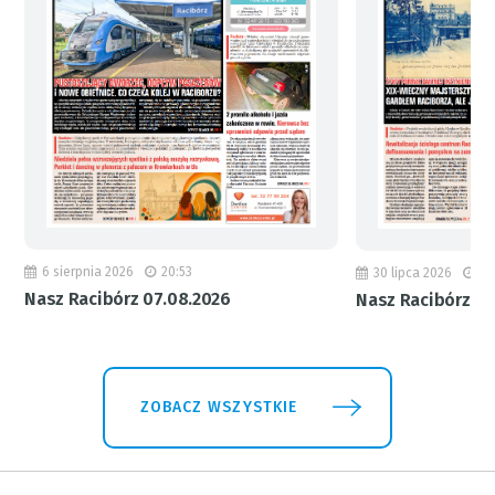
6 sierpnia 2026
20:53
30 lipca 2026
18
Nasz Racibórz 07.08.2026
Nasz Racibórz 31
ZOBACZ WSZYSTKIE