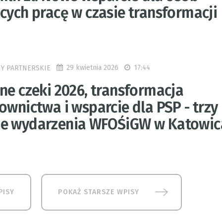
cych pracę w czasie transformacji
29 kwietnia 2026
17:44
Y PARTNERSKIE
ne czeki 2026, transformacja
ownictwa i wsparcie dla PSP - trzy
e wydarzenia WFOŚiGW w Katowic
PISY
POKAŻ STARSZE WPISY