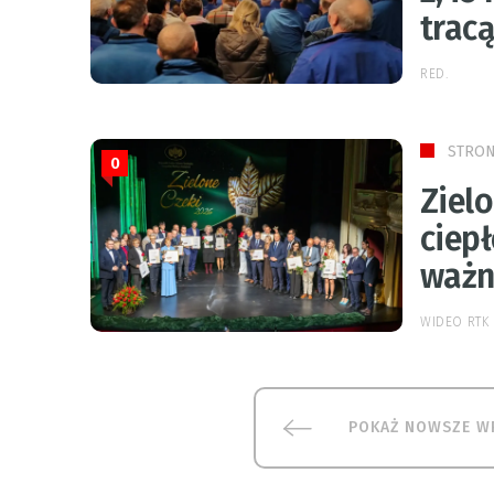
tracą
RED.
STRON
0
Zielo
ciepł
ważn
WIDEO RTK
POKAŻ NOWSZE W