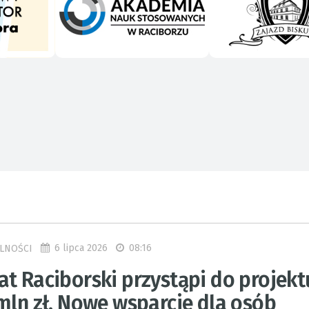
6 lipca 2026
08:16
LNOŚCI
at Raciborski przystąpi do projekt
mln zł. Nowe wsparcie dla osób