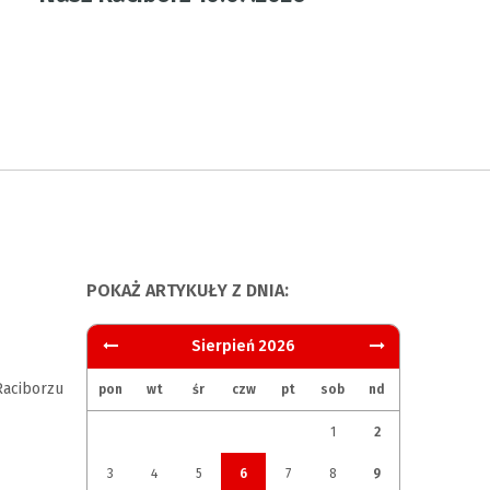
POKAŻ ARTYKUŁY Z DNIA:
Sierpień 2026
aciborzu
pon
wt
śr
czw
pt
sob
nd
1
2
3
4
5
6
7
8
9