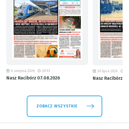
6 sierpnia 2026
20:53
30 lipca 2026
18
Nasz Racibórz 07.08.2026
Nasz Racibórz 31
ZOBACZ WSZYSTKIE