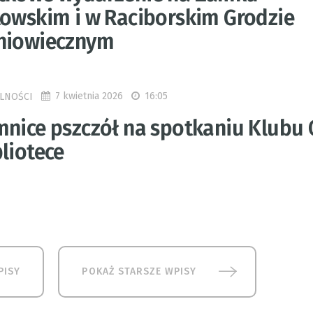
towskim i w Raciborskim Grodzie
niowiecznym
7 kwietnia 2026
16:05
LNOŚCI
mnice pszczół na spotkaniu Klubu 
liotece
PISY
POKAŻ STARSZE WPISY