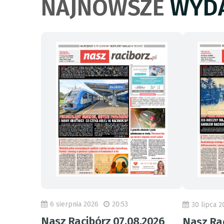
NAJNOWSZE
WYDA
6 sierpnia 2026
20:53
30 lipca 2
Nasz Racibórz 07.08.2026
Nasz Rac