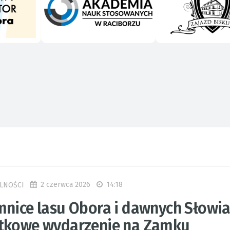
2 czerwca 2026
14:18
LNOŚCI
mnice lasu Obora i dawnych Słowia
tkowe wydarzenie na Zamku