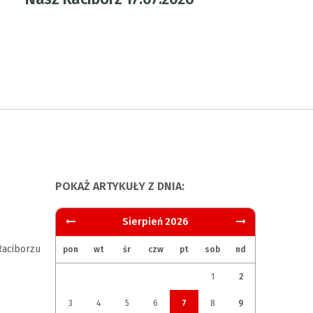
POKAŻ ARTYKUŁY Z DNIA:
Sierpień 2026
aciborzu
pon
wt
śr
czw
pt
sob
nd
1
2
3
4
5
6
7
8
9