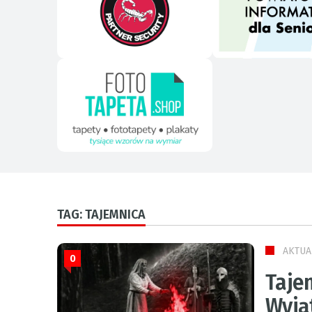
TAG: TAJEMNICA
AKTUA
0
Taje
Wyją