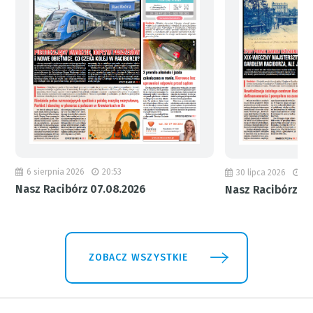
6 sierpnia 2026
20:53
30 lipca 2026
18
Nasz Racibórz 07.08.2026
Nasz Racibórz 31
ZOBACZ WSZYSTKIE