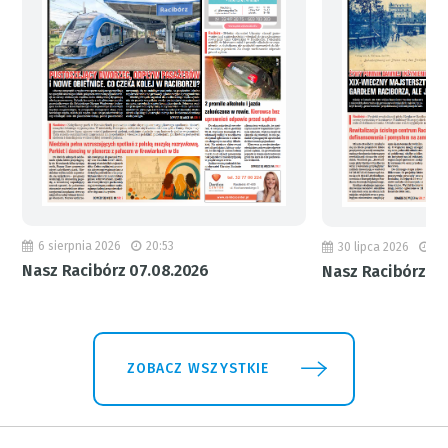
6 sierpnia 2026
20:53
30 lipca 2026
18
Nasz Racibórz 07.08.2026
Nasz Racibórz 31
ZOBACZ WSZYSTKIE