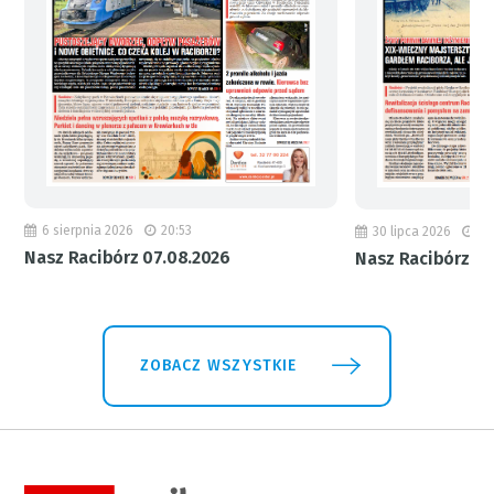
6 sierpnia 2026
20:53
30 lipca 2026
18
Nasz Racibórz 07.08.2026
Nasz Racibórz 31
ZOBACZ WSZYSTKIE