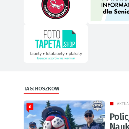
TAG: ROSZKOW
AKTUA
0
Polic
Nauk