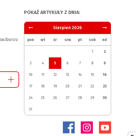
POKAŻ ARTYKUŁY Z DNIA:
Sierpień 2026
aciborzu
pon
wt
śr
czw
pt
sob
nd
1
2
3
4
5
6
7
8
9
10
11
12
13
14
15
16
17
18
19
20
21
22
23
24
25
26
27
28
29
30
31