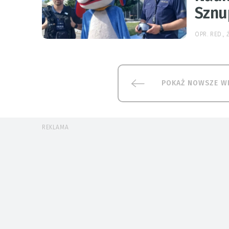
Sznu
OPR. RED.,
POKAŻ NOWSZE W
REKLAMA