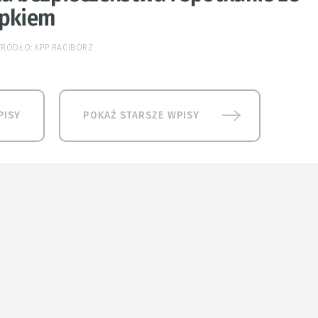
pkiem
 ŹRÓDŁO: KPP RACIBÓRZ
PISY
POKAŻ STARSZE WPISY