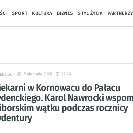
ŚCI
SPORT
KULTURA
BIZNES
STYL ŻYCIA
PARTNERZ
6 sierpnia 2026
22:43
LNOŚCI
iekarni w Kornowacu do Pałacu
ydenckiego. Karol Nawrocki wspom
ciborskim wątku podczas rocznicy
ydentury