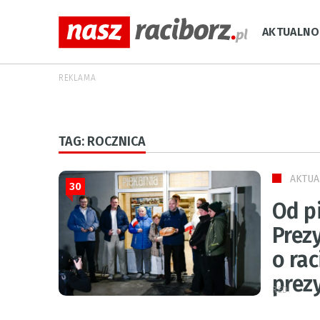
AKTUALNO
REKLAMA
TAG: ROCZNICA
AKTUA
30
Od p
Prez
o ra
prez
RED.