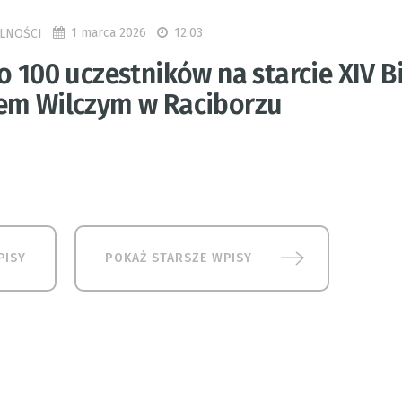
1 marca 2026
12:03
LNOŚCI
o 100 uczestników na starcie XIV B
em Wilczym w Raciborzu
PISY
POKAŻ STARSZE WPISY