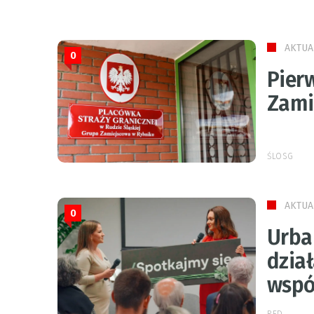
AKTUA
0
Pier
Zami
ŚLOSG
AKTUA
0
Urba
dzia
wspó
RED.