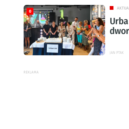
AKTUA
0
Urba
dwor
JAN PTAK
REKLAMA