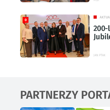
AKTUA
0
200-
Jubi
JAN PTAK
PARTNERZY PORT