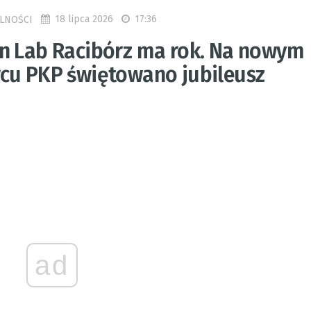
18 lipca 2026
17:36
LNOŚCI
n Lab Racibórz ma rok. Na nowym
cu PKP świętowano jubileusz
ad