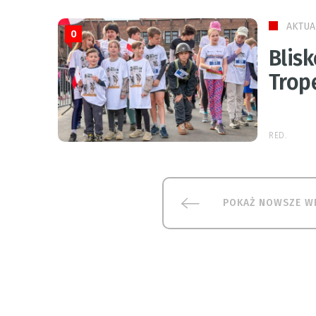
AKTUA
0
Blisk
Trop
RED.
POKAŻ NOWSZE W