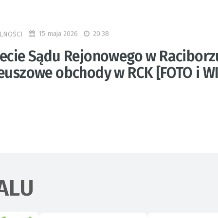
15 maja 2026
20:38
LNOŚCI
lecie Sądu Rejonowego w Raciborz
leuszowe obchody w RCK [FOTO i W
ALU