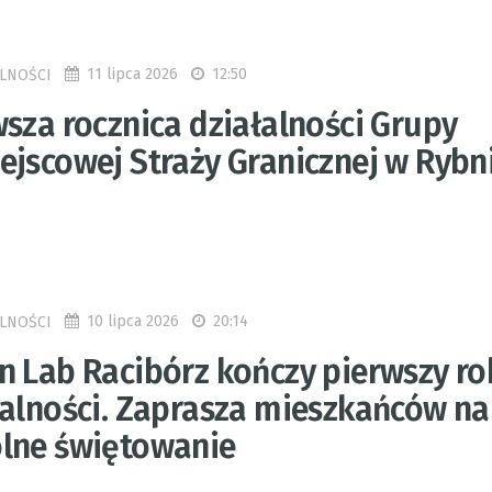
11 lipca 2026
12:50
LNOŚCI
wsza rocznica działalności Grupy
ejscowej Straży Granicznej w Rybn
10 lipca 2026
20:14
LNOŚCI
n Lab Racibórz kończy pierwszy ro
łalności. Zaprasza mieszkańców na
lne świętowanie