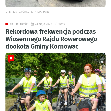
OPR. RED., ŹRÓDŁO: KPP RACIBÓRZ
23 maja 2026
14:59
AKTUALNOŚCI
Rekordowa frekwencja podczas
Wiosennego Rajdu Rowerowego
dookoła Gminy Kornowac
0