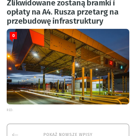
Zlikwidowane zostaną bramki i
opłaty na A4. Rusza przetarg na
przebudowę infrastruktury
0
RED.
POKAŻ NOWSZE WPISY