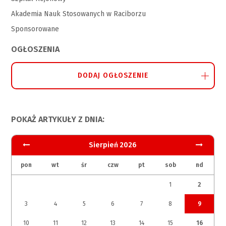
Akademia Nauk Stosowanych w Raciborzu
Sponsorowane
OGŁOSZENIA
DODAJ OGŁOSZENIE
POKAŻ ARTYKUŁY Z DNIA:
Sierpień 2026
pon
wt
śr
czw
pt
sob
nd
1
2
3
4
5
6
7
8
9
10
11
12
13
14
15
16