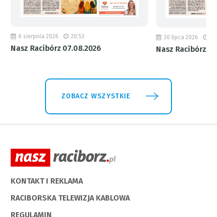
6 sierpnia 2026
20:53
30 lipca 2026
18
Nasz Racibórz 07.08.2026
Nasz Racibórz 31
ZOBACZ WSZYSTKIE
KONTAKT I REKLAMA
RACIBORSKA TELEWIZJA KABLOWA
REGULAMIN