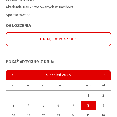
Akademia Nauk Stosowanych w Raciborzu
Sponsorowane
OGŁOSZENIA
DODAJ OGŁOSZENIE
POKAŻ ARTYKUŁY Z DNIA:
Sierpień 2026
pon
wt
śr
czw
pt
sob
nd
1
2
3
4
5
6
7
8
9
10
11
12
13
14
15
16