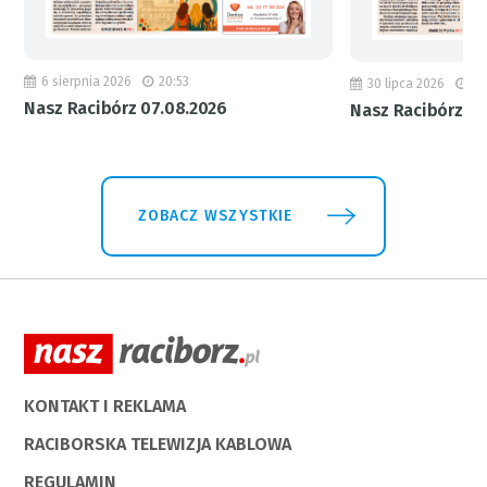
6 sierpnia 2026
20:53
30 lipca 2026
18
Nasz Racibórz 07.08.2026
Nasz Racibórz 31
ZOBACZ WSZYSTKIE
KONTAKT I REKLAMA
RACIBORSKA TELEWIZJA KABLOWA
REGULAMIN