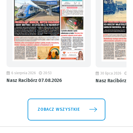
6 sierpnia 2026
20:53
30 lipca 2026
18
Nasz Racibórz 07.08.2026
Nasz Racibórz 31
ZOBACZ WSZYSTKIE