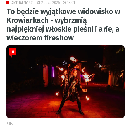
2 lipca 2026
13:01
AKTUALNOŚCI
To będzie wyjątkowe widowisko w
Krowiarkach - wybrzmią
najpiękniej włoskie pieśni i arie, a
wieczorem fireshow
0
RED.