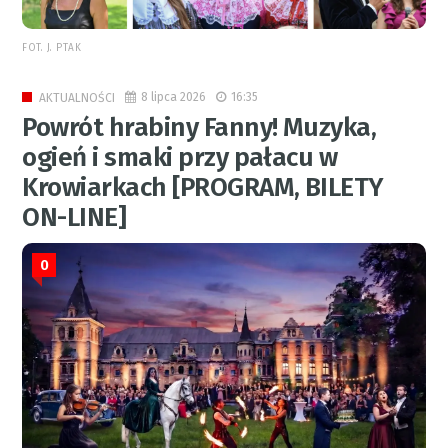
FOT. J. PTAK
8 lipca 2026
16:35
AKTUALNOŚCI
Powrót hrabiny Fanny! Muzyka,
ogień i smaki przy pałacu w
Krowiarkach [PROGRAM, BILETY
ON-LINE]
0