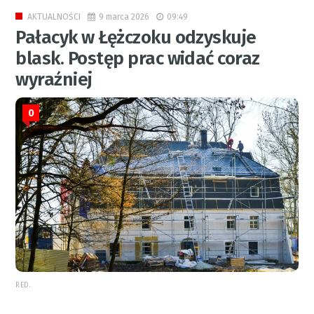
9 marca 2026
09:49
AKTUALNOŚCI
Pałacyk w Łężczoku odzyskuje
blask. Postęp prac widać coraz
wyraźniej
0
RED.