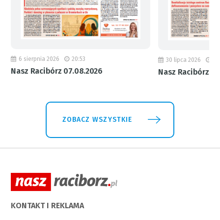
6 sierpnia 2026
20:53
30 lipca 2026
18
Nasz Racibórz 07.08.2026
Nasz Racibórz 31
ZOBACZ WSZYSTKIE
KONTAKT I REKLAMA