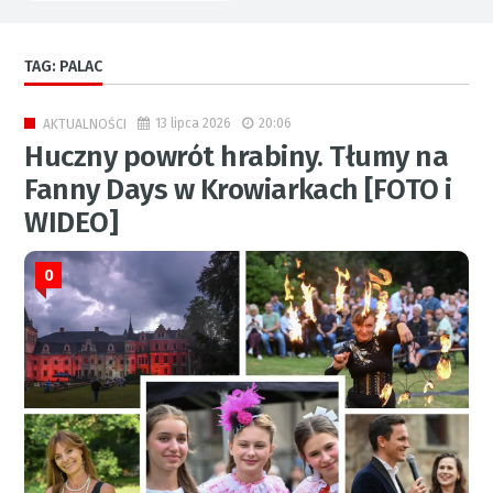
TAG: PALAC
13 lipca 2026
20:06
AKTUALNOŚCI
Huczny powrót hrabiny. Tłumy na
Fanny Days w Krowiarkach [FOTO i
WIDEO]
0