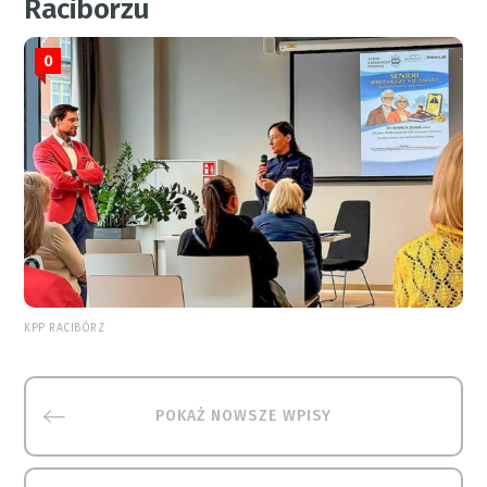
Raciborzu
0
KPP RACIBÓRZ
POKAŻ NOWSZE WPISY