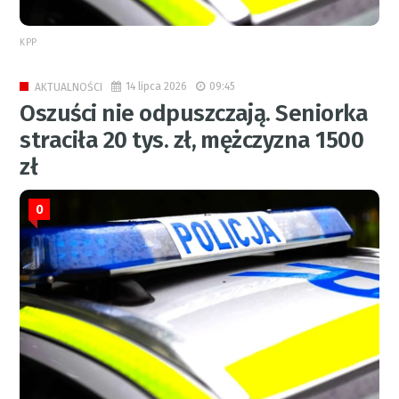
KPP
14 lipca 2026
09:45
AKTUALNOŚCI
Oszuści nie odpuszczają. Seniorka
straciła 20 tys. zł, mężczyzna 1500
zł
0