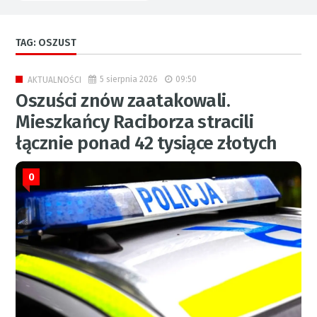
TAG: OSZUST
5 sierpnia 2026
09:50
AKTUALNOŚCI
Oszuści znów zaatakowali.
Mieszkańcy Raciborza stracili
łącznie ponad 42 tysiące złotych
0