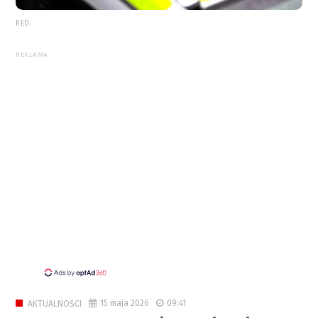
RED.
REKLAMA
15 maja 2026
09:41
AKTUALNOŚCI