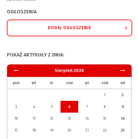
OGŁOSZENIA
DODAJ OGŁOSZENIE
POKAŻ ARTYKUŁY Z DNIA:
Sierpień 2026
pon
wt
śr
czw
pt
sob
nd
1
2
3
4
5
6
7
8
9
10
11
12
13
14
15
16
17
18
19
20
21
22
23