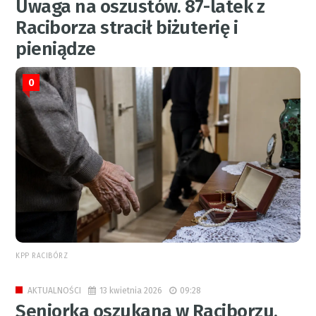
Uwaga na oszustów. 87-latek z
Raciborza stracił biżuterię i
pieniądze
0
KPP RACIBÓRZ
13 kwietnia 2026
09:28
AKTUALNOŚCI
Seniorka oszukana w Raciborzu.