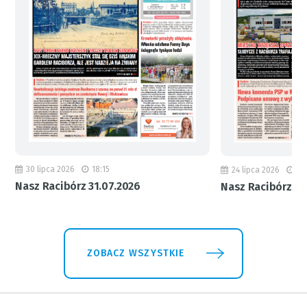
30 lipca 2026
18:15
24 lipca 2026
11
Nasz Racibórz 31.07.2026
Nasz Racibórz 24
ZOBACZ WSZYSTKIE