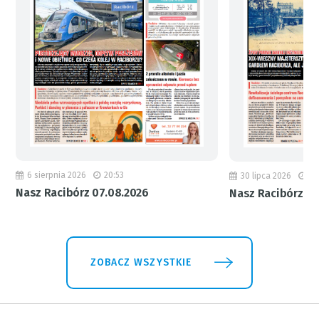
6 sierpnia 2026
20:53
30 lipca 2026
18
Nasz Racibórz 07.08.2026
Nasz Racibórz 31
ZOBACZ WSZYSTKIE