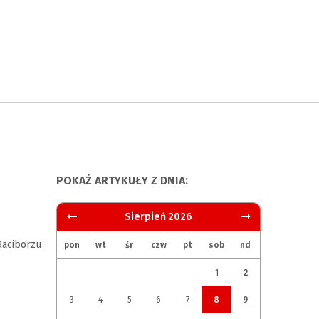
POKAŻ ARTYKUŁY Z DNIA:
Sierpień 2026
aciborzu
pon
wt
śr
czw
pt
sob
nd
1
2
3
4
5
6
7
8
9