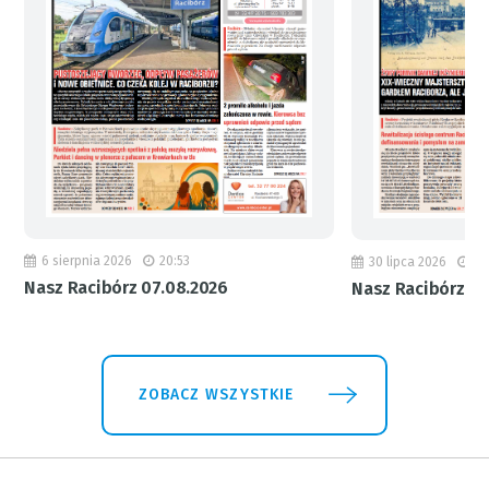
6 sierpnia 2026
20:53
30 lipca 2026
18
Nasz Racibórz 07.08.2026
Nasz Racibórz 31
ZOBACZ WSZYSTKIE