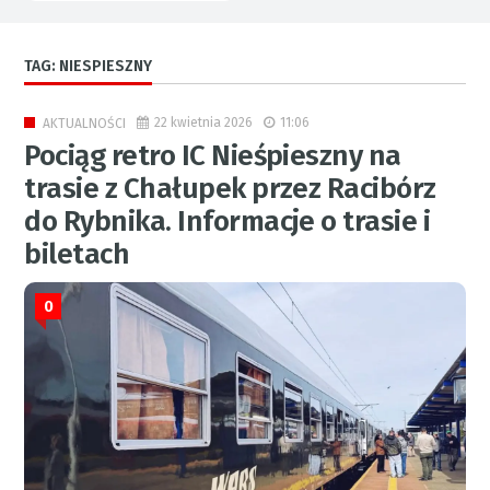
TAG: NIESPIESZNY
22 kwietnia 2026
11:06
AKTUALNOŚCI
Pociąg retro IC Nieśpieszny na
trasie z Chałupek przez Racibórz
do Rybnika. Informacje o trasie i
biletach
0