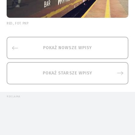
RED., FOT. PKP
POKAŻ NOWSZE WPISY
POKAŻ STARSZE WPISY
REKLAMA