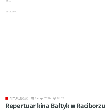
RED.
REKLAMA
4 maja 2026
08:24
AKTUALNOŚCI
Repertuar kina Bałtyk w Raciborzu