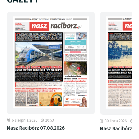
6 sierpnia 2026
20:53
30 lipca 2026
18
Nasz Racibórz 07.08.2026
Nasz Racibórz 31