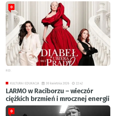
0
RED.
30 kwietnia 2026
22:42
KULTURA I EDUKACJA
LARMO w Raciborzu – wieczór
ciężkich brzmień i mrocznej energii
0