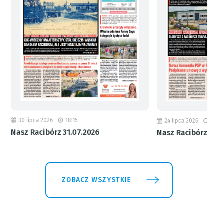
30 lipca 2026
18:15
24 lipca 2026
11
Nasz Racibórz 31.07.2026
Nasz Racibórz 24
ZOBACZ WSZYSTKIE