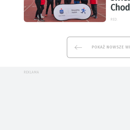
Chod
RED.
POKAŻ NOWSZE W
REKLAMA