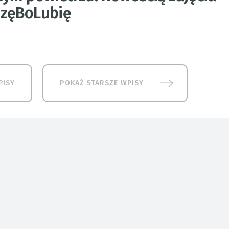
zęBoLubię
PISY
POKAŻ STARSZE WPISY