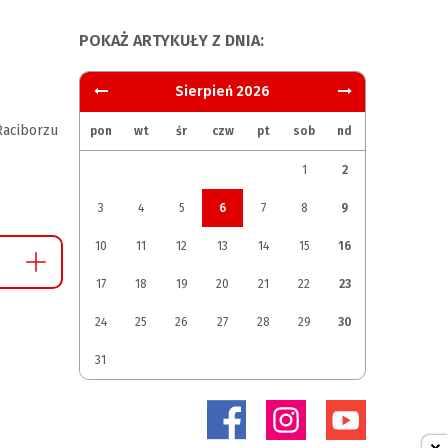
POKAŻ ARTYKUŁY Z DNIA:
Sierpień 2026
aciborzu
pon
wt
śr
czw
pt
sob
nd
1
2
3
4
5
6
7
8
9
10
11
12
13
14
15
16
17
18
19
20
21
22
23
24
25
26
27
28
29
30
31