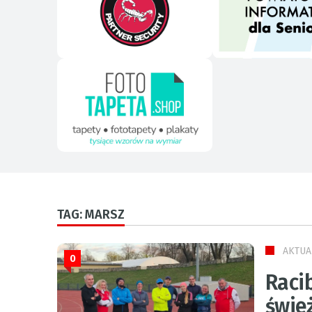
TAG: MARSZ
AKTUA
0
Raci
świe