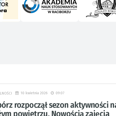
10 kwietnia 2026
09:07
LNOŚCI
bórz rozpoczął sezon aktywności n
żym powietrzu. Nowością zajęcia