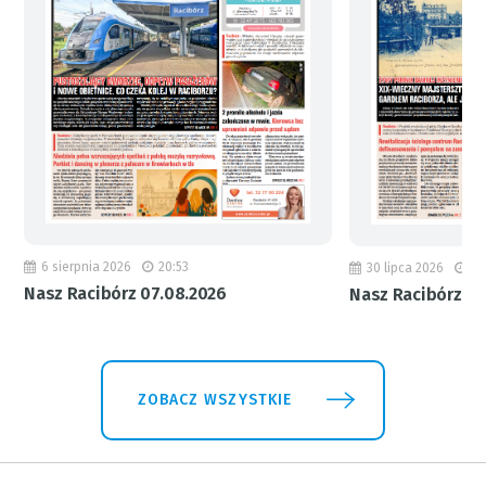
6 sierpnia 2026
20:53
30 lipca 2026
18
Nasz Racibórz 07.08.2026
Nasz Racibórz 31
ZOBACZ WSZYSTKIE