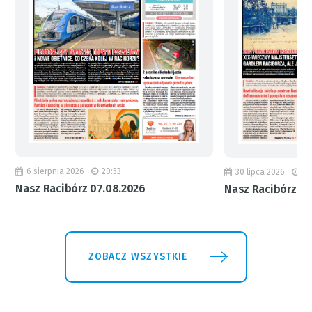
6 sierpnia 2026
20:53
30 lipca 2026
18
Nasz Racibórz 07.08.2026
Nasz Racibórz 31
ZOBACZ WSZYSTKIE