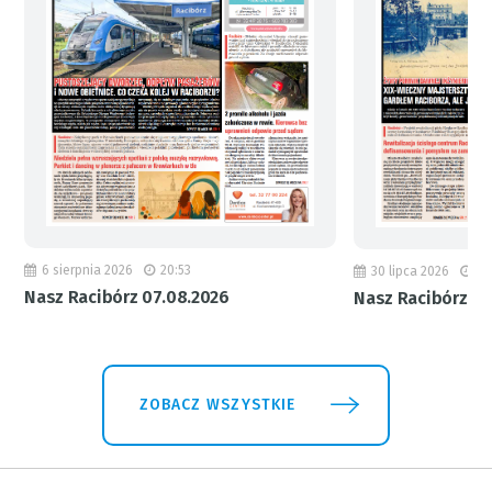
6 sierpnia 2026
20:53
30 lipca 2026
18
Nasz Racibórz 07.08.2026
Nasz Racibórz 31
ZOBACZ WSZYSTKIE