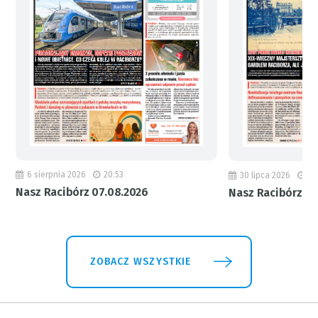
6 sierpnia 2026
20:53
30 lipca 2026
18
Nasz Racibórz 07.08.2026
Nasz Racibórz 31
ZOBACZ WSZYSTKIE