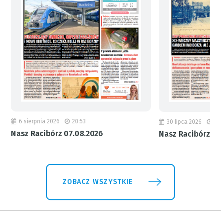
6 sierpnia 2026
20:53
30 lipca 2026
18
Nasz Racibórz 07.08.2026
Nasz Racibórz 31
ZOBACZ WSZYSTKIE