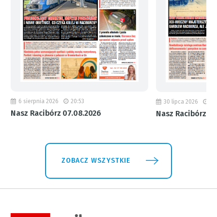
6 sierpnia 2026
20:53
30 lipca 2026
18
Nasz Racibórz 07.08.2026
Nasz Racibórz 31
ZOBACZ WSZYSTKIE