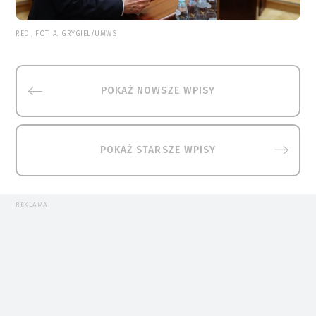
RED., FOT. A. GRYGIEL/UMWS
POKAŻ NOWSZE WPISY
POKAŻ STARSZE WPISY
REKLAMA