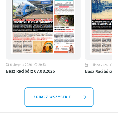
6 sierpnia 2026
20:53
30 lipca 2026
18
Nasz Racibórz 07.08.2026
Nasz Racibórz 31
ZOBACZ WSZYSTKIE