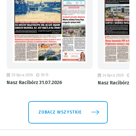
30 lipca 2026
18:15
24 lipca 2026
11
Nasz Racibórz 31.07.2026
Nasz Racibórz 24
ZOBACZ WSZYSTKIE