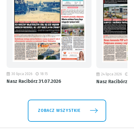
30 lipca 2026
18:15
24 lipca 2026
11
Nasz Racibórz 31.07.2026
Nasz Racibórz 24
ZOBACZ WSZYSTKIE