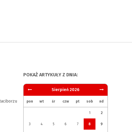
POKAŻ ARTYKUŁY Z DNIA:
Sierpień 2026
aciborzu
pon
wt
śr
czw
pt
sob
nd
1
2
3
4
5
6
7
8
9