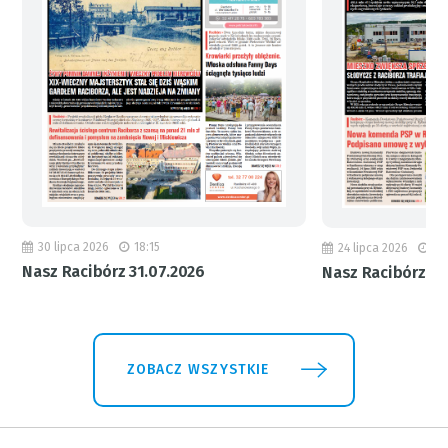
30 lipca 2026
18:15
24 lipca 2026
11
Nasz Racibórz 31.07.2026
Nasz Racibórz 24
ZOBACZ WSZYSTKIE