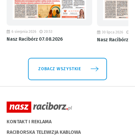
6 sierpnia 2026
20:53
30 lipca 2026
18
Nasz Racibórz 07.08.2026
Nasz Racibórz 31
ZOBACZ WSZYSTKIE
KONTAKT I REKLAMA
RACIBORSKA TELEWIZJA KABLOWA