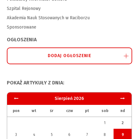
Szpital Rejonowy
Akademia Nauk Stosowanych w Raciborzu
Sponsorowane
OGŁOSZENIA
DODAJ OGŁOSZENIE
POKAŻ ARTYKUŁY Z DNIA:
Sierpień 2026
pon
wt
śr
czw
pt
sob
nd
1
2
3
4
5
6
7
8
9