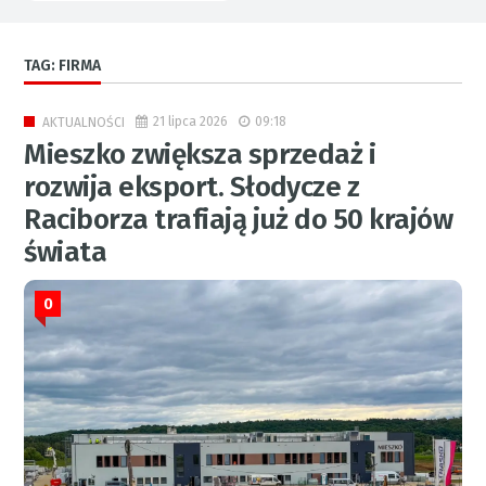
TAG: FIRMA
21 lipca 2026
09:18
AKTUALNOŚCI
Mieszko zwiększa sprzedaż i
rozwija eksport. Słodycze z
Raciborza trafiają już do 50 krajów
świata
0