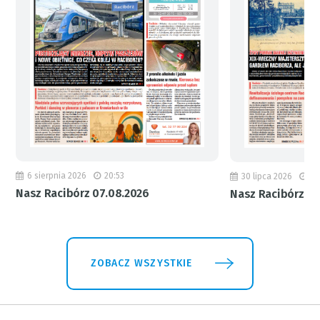
6 sierpnia 2026
20:53
30 lipca 2026
18
Nasz Racibórz 07.08.2026
Nasz Racibórz 31
ZOBACZ WSZYSTKIE