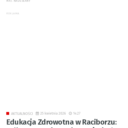
MAT. NADESŁANY
REKLAMA
25 kwietnia 2026
14:27
AKTUALNOŚCI
Edukacja Zdrowotna w Raciborzu: