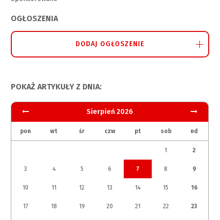
OGŁOSZENIA
DODAJ OGŁOSZENIE
POKAŻ ARTYKUŁY Z DNIA:
Sierpień 2026
pon
wt
śr
czw
pt
sob
nd
1
2
3
4
5
6
7
8
9
10
11
12
13
14
15
16
17
18
19
20
21
22
23