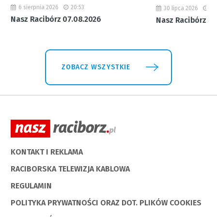
6 sierpnia 2026
20:53
30 lipca 2026
18
Nasz Racibórz 07.08.2026
Nasz Racibórz 31
ZOBACZ WSZYSTKIE
KONTAKT I REKLAMA
RACIBORSKA TELEWIZJA KABLOWA
REGULAMIN
POLITYKA PRYWATNOŚCI ORAZ DOT. PLIKÓW COOKIES