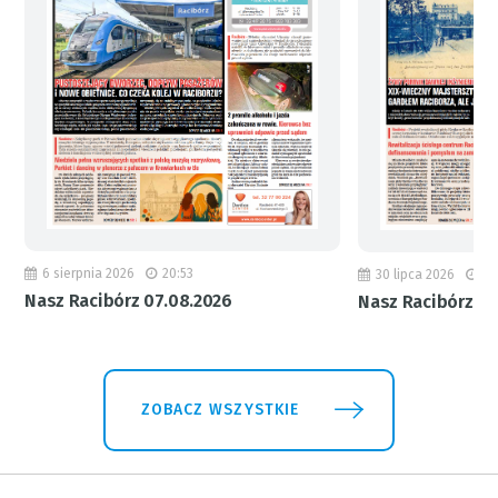
6 sierpnia 2026
20:53
30 lipca 2026
18
Nasz Racibórz 07.08.2026
Nasz Racibórz 31
ZOBACZ WSZYSTKIE