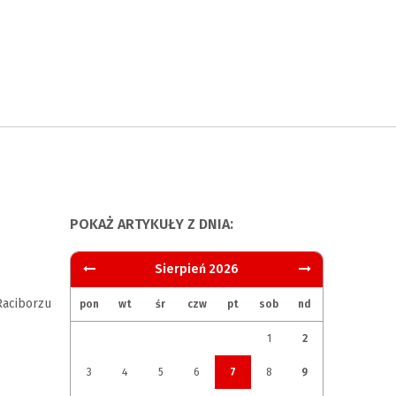
POKAŻ ARTYKUŁY Z DNIA:
Sierpień 2026
aciborzu
pon
wt
śr
czw
pt
sob
nd
1
2
3
4
5
6
7
8
9