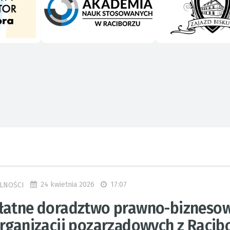
24 kwietnia 2026
17:07
LNOŚCI
łatne doradztwo prawno-bizneso
organizacji pozarządowych z Racib