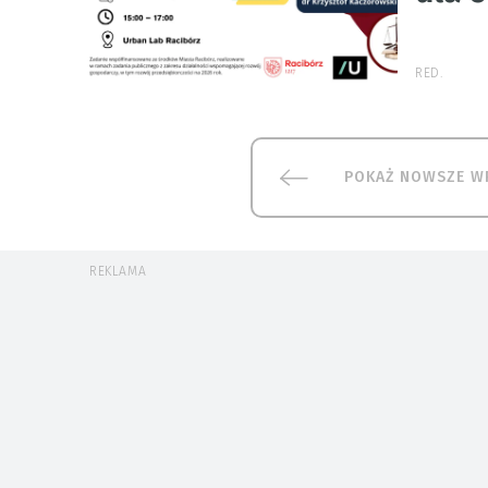
RED.
POKAŻ NOWSZE W
REKLAMA