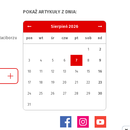
POKAŻ ARTYKUŁY Z DNIA:
Sierpień 2026
aciborzu
pon
wt
śr
czw
pt
sob
nd
1
2
3
4
5
6
7
8
9
10
11
12
13
14
15
16
17
18
19
20
21
22
23
24
25
26
27
28
29
30
31