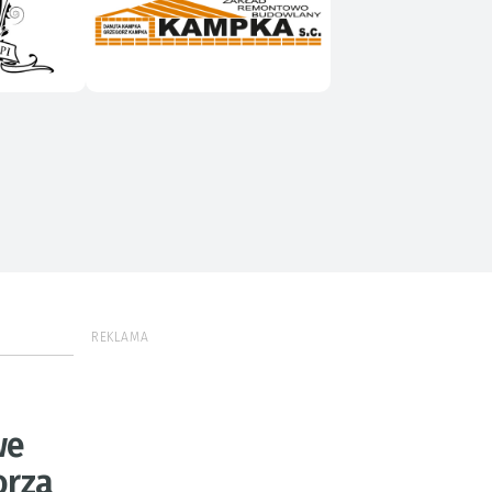
REKLAMA
we
orza