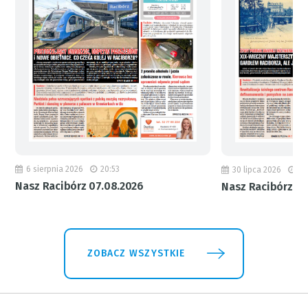
6 sierpnia 2026
20:53
30 lipca 2026
18
Nasz Racibórz 07.08.2026
Nasz Racibórz 31
ZOBACZ WSZYSTKIE