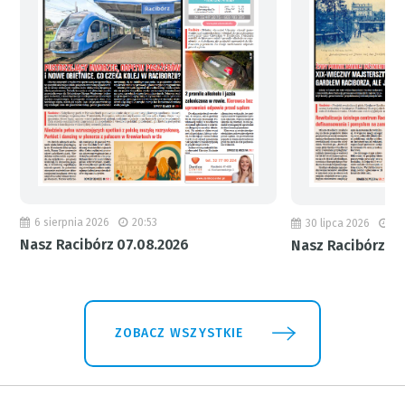
6 sierpnia 2026
20:53
30 lipca 2026
18
Nasz Racibórz 07.08.2026
Nasz Racibórz 31
ZOBACZ WSZYSTKIE