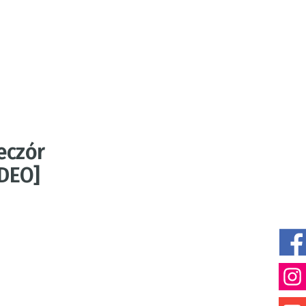
eczór
IDEO]