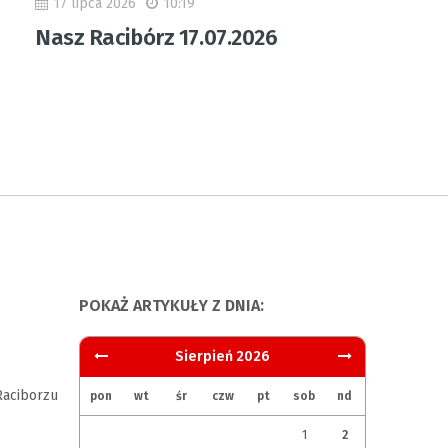
17 lipca 2026
10:19
Nasz Racibórz 17.07.2026
POKAŻ ARTYKUŁY Z DNIA:
Sierpień 2026
aciborzu
pon
wt
śr
czw
pt
sob
nd
1
2