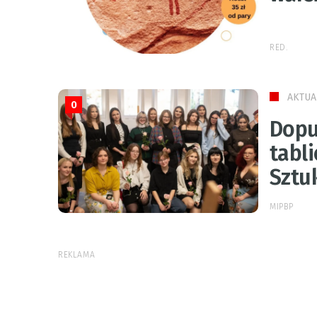
RED.
AKTUA
0
Dopu
tabl
Sztuk
MIPBP
REKLAMA