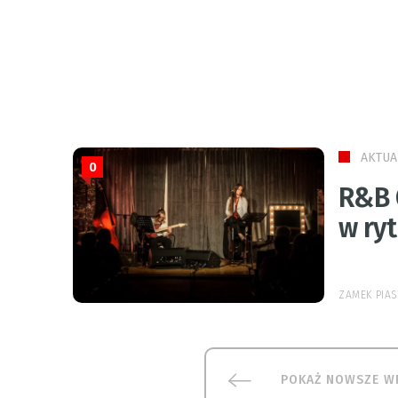
AKTUA
0
R&B 
w ry
ZAMEK PIA
POKAŻ NOWSZE W