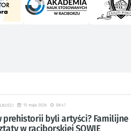
15 maja 2026
08:47
LNOŚCI
 prehistorii byli artyści? Familijne
ztaty w raciborskiej SOWIE