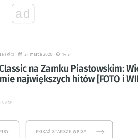
ad
21 marca 2026
14:21
LNOŚCI
Classic na Zamku Piastowskim: Wi
tmie największych hitów [FOTO i W
STOWSKI
PISY
POKAŻ STARSZE WPISY