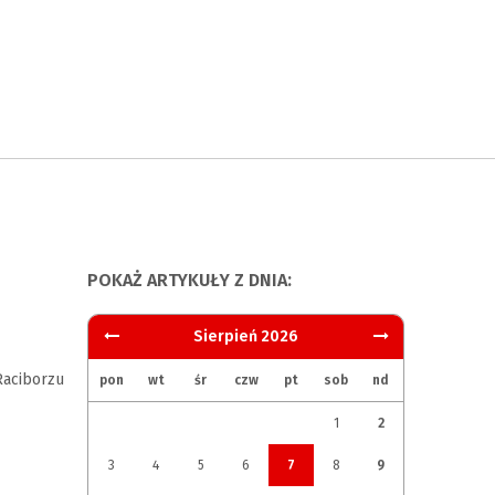
POKAŻ ARTYKUŁY Z DNIA:
Sierpień 2026
aciborzu
pon
wt
śr
czw
pt
sob
nd
1
2
3
4
5
6
7
8
9