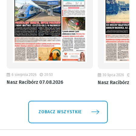
6 sierpnia 2026
20:53
30 lipca 2026
18
Nasz Racibórz 07.08.2026
Nasz Racibórz 31
ZOBACZ WSZYSTKIE