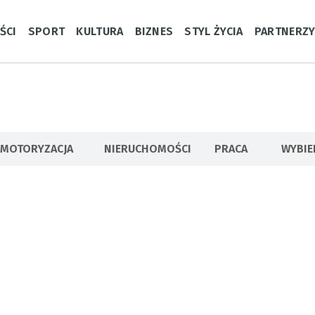
ŚCI
SPORT
KULTURA
BIZNES
STYL ŻYCIA
PARTNERZ
MOTORYZACJA
NIERUCHOMOŚCI
PRACA
WYBI