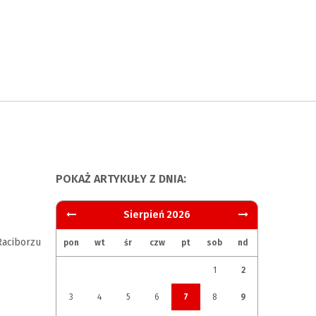
POKAŻ ARTYKUŁY Z DNIA:
Sierpień 2026
aciborzu
pon
wt
śr
czw
pt
sob
nd
1
2
3
4
5
6
7
8
9