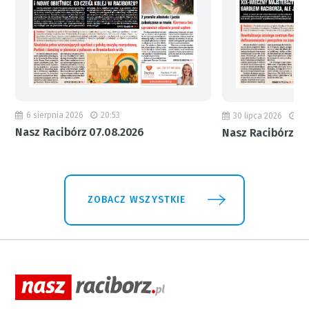
6 sierpnia 2026
20:53
30 lipca 2026
18
Nasz Racibórz 07.08.2026
Nasz Racibórz 31
ZOBACZ WSZYSTKIE