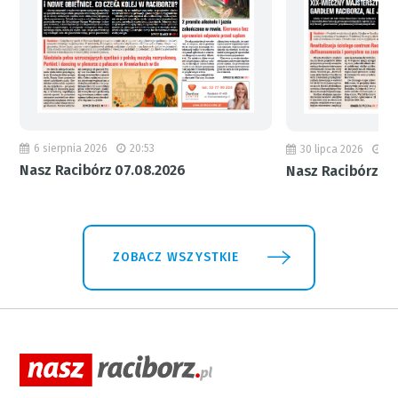
6 sierpnia 2026
20:53
30 lipca 2026
18
Nasz Racibórz 07.08.2026
Nasz Racibórz 31
ZOBACZ WSZYSTKIE