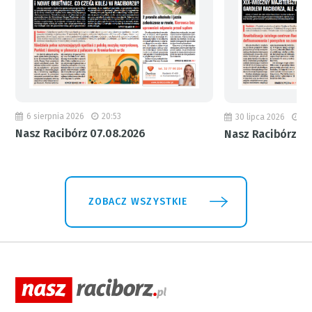
6 sierpnia 2026
20:53
30 lipca 2026
18
Nasz Racibórz 07.08.2026
Nasz Racibórz 31
ZOBACZ WSZYSTKIE